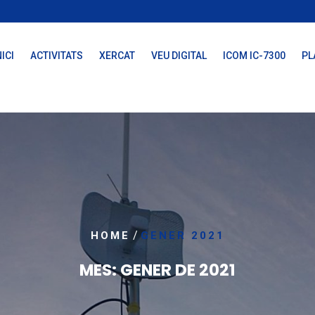
NICI
ACTIVITATS
XERCAT
VEU DIGITAL
ICOM IC-7300
PL
/
HOME
GENER 2021
MES:
GENER DE 2021