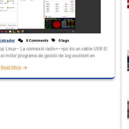
istrador
0 Comments
0 tags
op Linux– La connexió radio<–>pc és un cable USB El
el millor programa de gestió de log existent en
Read More