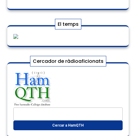
El temps
Cercador de ràdioaficionats