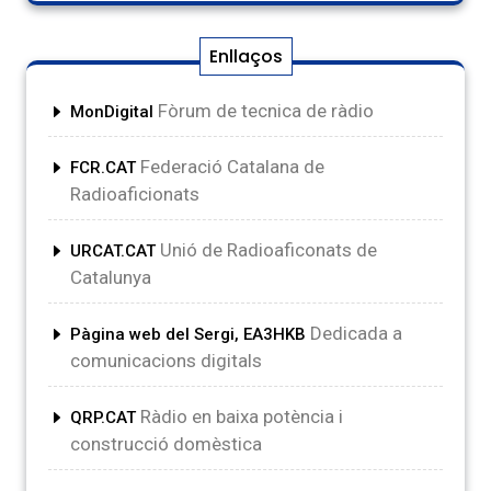
Enllaços
Fòrum de tecnica de ràdio
MonDigital
Federació Catalana de
FCR.CAT
Radioaficionats
Unió de Radioaficonats de
URCAT.CAT
Catalunya
Dedicada a
Pàgina web del Sergi, EA3HKB
comunicacions digitals
Ràdio en baixa potència i
QRP.CAT
construcció domèstica