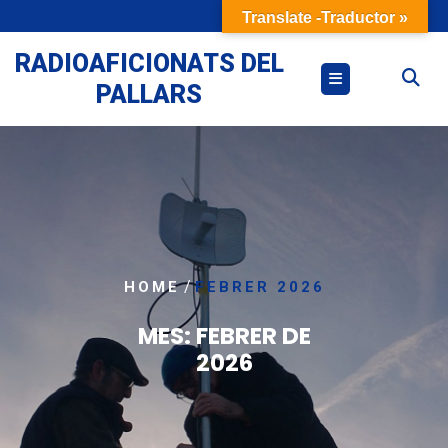
Skip
Translate -Traductor »
to
content
RADIOAFICIONATS DEL
PALLARS
/
HOME
FEBRER 2026
MES:
FEBRER DE
2026