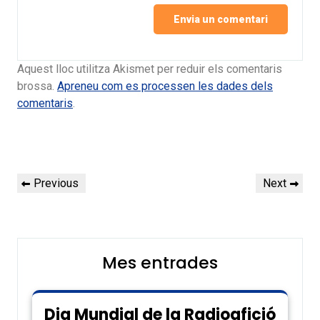
Aquest lloc utilitza Akismet per reduir els comentaris
brossa.
Apreneu com es processen les dades dels
comentaris
.
Navegació
Previous
Next
Previous
Next
d'entrades
Post
Post
Mes entrades
Dia Mundial de la Radioafició