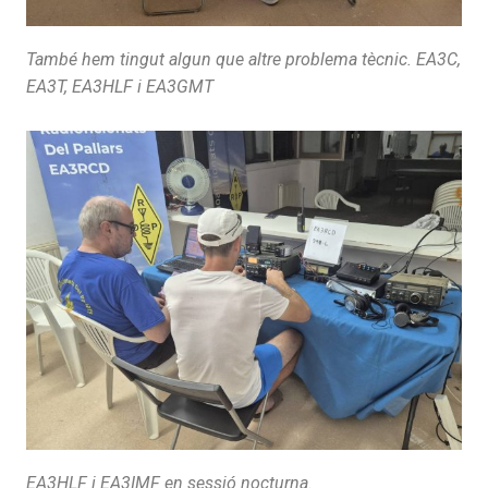
També hem tingut algun que altre problema tècnic. EA3C,
EA3T, EA3HLF i EA3GMT
EA3HLF i EA3IMF en sessió nocturna.