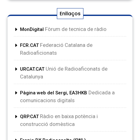
Enllaços
Fòrum de tecnica de ràdio
MonDigital
Federació Catalana de
FCR.CAT
Radioaficionats
Unió de Radioaficonats de
URCAT.CAT
Catalunya
Dedicada a
Pàgina web del Sergi, EA3HKB
comunicacions digitals
Ràdio en baixa potència i
QRP.CAT
construcció domèstica