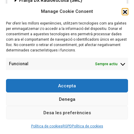
Franja DX Radioescolta (SWL)
Manage Cookie Consent
pàgina anglesa de SWL Inclou Informaciò de
la recepció en DRM
Per oferir les millors experiències, utilitzem tecnologies com ara galetes
per emmagatzemar i/o accedir a la informació del dispositiu. Donar el
consentiment a aquestes tecnologies ens permetrà processar dades
com ara el comportament de navegació o identificadors únics en aquest
lloc. No consentir o retirar el consentiment, pot afectar negativament
determinades característiques i funcions.
Funcional
Sempre actiu
Accepta
Denega
Desa les preferències
Política de cookies
RGPD
Política de cookies