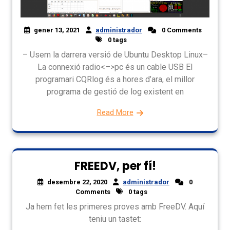
gener 13, 2021
administrador
0 Comments
0 tags
– Usem la darrera versió de Ubuntu Desktop Linux–
La connexió radio<–>pc és un cable USB El
programari CQRlog és a hores d’ara, el millor
programa de gestió de log existent en
Read More
FREEDV, per fí!
desembre 22, 2020
administrador
0
Comments
0 tags
Ja hem fet les primeres proves amb FreeDV. Aquí
teniu un tastet: