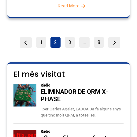
Read More
Paginació
Page
Page
Page
Page
1
2
3
…
8
de
les
entrades
El més visitat