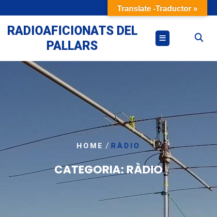
Skip
Translate -Traductor »
to
content
RADIOAFICIONATS DEL
PALLARS
/
HOME
RÀDIO
CATEGORIA:
RÀDIO