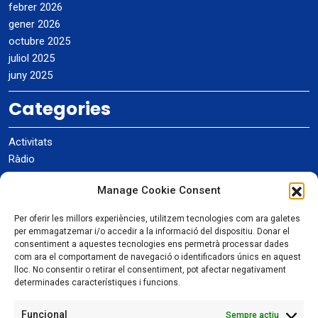
febrer 2026
gener 2026
octubre 2025
juliol 2025
juny 2025
Categories
Activitats
Ràdio
Recent Posts
Manage Cookie Consent
Per oferir les millors experiències, utilitzem tecnologies com ara galetes
"Sense fils, sense fronteres" Parlem de la nostra ràdio a la ràdio
per emmagatzemar i/o accedir a la informació del dispositiu. Donar el
del Pallars
consentiment a aquestes tecnologies ens permetrà processar dades
com ara el comportament de navegació o identificadors únics en aquest
Concurs ARRL 10m
lloc. No consentir o retirar el consentiment, pot afectar negativament
Concurs CQ World Wide DX 2025
determinades característiques i funcions.
Diada d'Entitats Trempolines 4-10-25
Fem el KOS (King Of Spain) Contest
Funcional
Sempre actiu