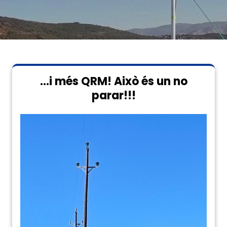
…i més QRM! Això és un no
parar!!!